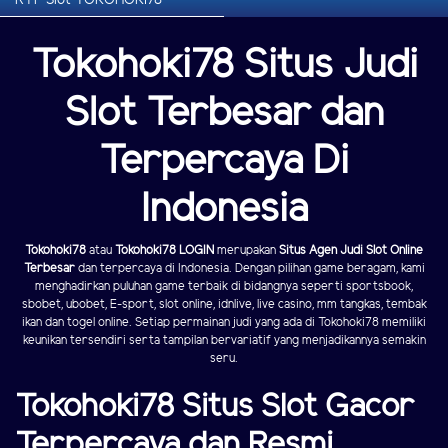
RTP Slot TOKOHOKI78
Tokohoki78 Situs Judi
Slot Terbesar dan
Terpercaya Di
Indonesia
Tokohoki78
atau
Tokohoki78 LOGIN
merupakan
Situs Agen Judi Slot Online
Terbesar
dan terpercaya di Indonesia. Dengan pilihan game beragam, kami
menghadirkan puluhan game terbaik di bidangnya seperti sportsbook,
sbobet, ubobet, E-sport, slot online, idnlive, live casino, mm tangkas, tembak
ikan dan togel online. Setiap permainan judi yang ada di Tokohoki78 memiliki
keunikan tersendiri serta tampilan bervariatif yang menjadikannya semakin
seru.
Tokohoki78 Situs Slot Gacor
Terpercaya dan Resmi