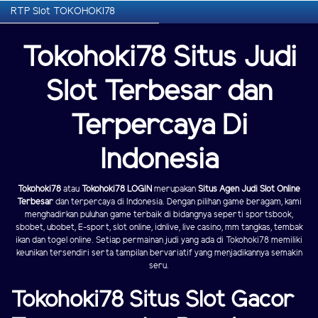
RTP Slot TOKOHOKI78
Tokohoki78 Situs Judi
Slot Terbesar dan
Terpercaya Di
Indonesia
Tokohoki78
atau
Tokohoki78 LOGIN
merupakan
Situs Agen Judi Slot Online
Terbesar
dan terpercaya di Indonesia. Dengan pilihan game beragam, kami
menghadirkan puluhan game terbaik di bidangnya seperti sportsbook,
sbobet, ubobet, E-sport, slot online, idnlive, live casino, mm tangkas, tembak
ikan dan togel online. Setiap permainan judi yang ada di Tokohoki78 memiliki
keunikan tersendiri serta tampilan bervariatif yang menjadikannya semakin
seru.
Tokohoki78 Situs Slot Gacor