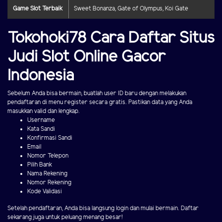
Game Slot Terbaik
Sweet Bonanza, Gate of Olympus, Koi Gate
Tokohoki78 Cara Daftar Situs
Judi Slot Online Gacor
Indonesia
Sebelum Anda bisa bermain, buatlah user ID baru dengan melakukan
pendaftaran di menu register secara gratis. Pastikan data yang Anda
masukkan valid dan lengkap.
Username
Kata Sandi
Konfirmasi Sandi
Email
Nomor Telepon
Pilih Bank
Nama Rekening
Nomor Rekening
Kode Validasi
Setelah pendaftaran, Anda bisa langsung login dan mulai bermain. Daftar
sekarang juga untuk peluang menang besar!