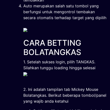
tembakkan
Auto merupakan salah satu tombol yang
berfungsi untuk mengontrol tembakan
secara otomatis terhadap target yang dipilih
CARA BETTING
BOLATANGKAS
1. Setelah sukses login, pilih TANGKAS.
Silahkan tunggu loading hingga selesai
2. Ini adalah tampilan tab Mickey Mouse
Bolatangkas. Berikut beberapa tombol/panel
yang wajib anda ketahui