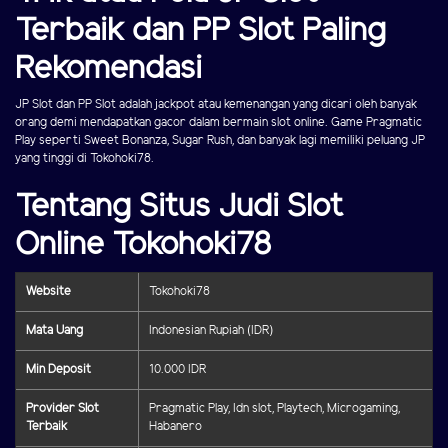
Terbaik dan PP Slot Paling
Rekomendasi
JP Slot dan PP Slot adalah jackpot atau kemenangan yang dicari oleh banyak
orang demi mendapatkan gacor dalam bermain slot online. Game Pragmatic
Play seperti Sweet Bonanza, Sugar Rush, dan banyak lagi memiliki peluang JP
yang tinggi di Tokohoki78.
Tentang Situs Judi Slot
Online Tokohoki78
Website
Tokohoki78
Mata Uang
Indonesian Rupiah (IDR)
Min Deposit
10.000 IDR
Provider Slot
Pragmatic Play, Idn slot, Playtech, Microgaming,
Terbaik
Habanero