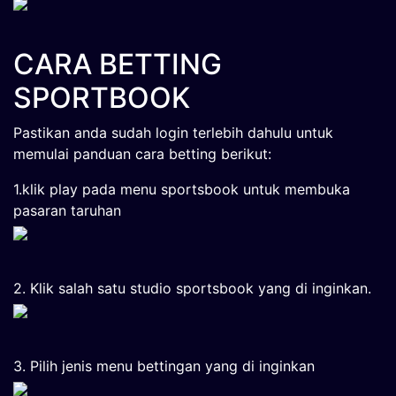
CARA BETTING
SPORTBOOK
Pastikan anda sudah login terlebih dahulu untuk
memulai panduan cara betting berikut:
1.klik play pada menu sportsbook untuk membuka
pasaran taruhan
2. Klik salah satu studio sportsbook yang di inginkan.
3. Pilih jenis menu bettingan yang di inginkan