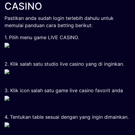
CASINO
Pastikan anda sudah login terlebih dahulu untuk
memulai panduan cara betting berikut:
1. Pilih menu game LIVE CASINO.
2. Klik salah satu studio live casino yang di inginkan.
3. Klik icon salah satu game live casino favorit anda
4. Tentukan table sesuai dengan yang ingin dimainkan.