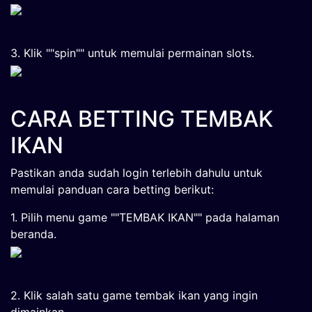
3. Klik ""spin"" untuk memulai permainan slots.
CARA BETTING TEMBAK
IKAN
Pastikan anda sudah login terlebih dahulu untuk
memulai panduan cara betting berikut:
1. Pilih menu game ""TEMBAK IKAN"" pada halaman
beranda.
2. Klik salah satu game tembak ikan yang ingin