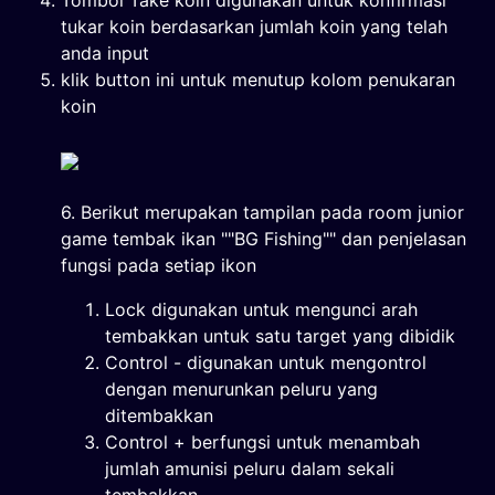
Tombol Take koin digunakan untuk konfirmasi
tukar koin berdasarkan jumlah koin yang telah
anda input
klik button ini untuk menutup kolom penukaran
koin
6. Berikut merupakan tampilan pada room junior
game tembak ikan ""BG Fishing"" dan penjelasan
fungsi pada setiap ikon
Lock digunakan untuk mengunci arah
tembakkan untuk satu target yang dibidik
Control - digunakan untuk mengontrol
dengan menurunkan peluru yang
ditembakkan
Control + berfungsi untuk menambah
jumlah amunisi peluru dalam sekali