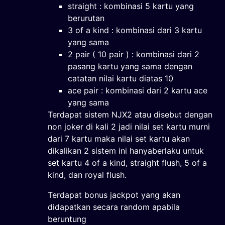
straight : kombinasi 5 kartu yang
berurutan
3 of a kind : kombinasi dari 3 kartu
yang sama
2 pair ( 10 pair ) : kombinasi dari 2
pasang kartu yang sama dengan
catatan nilai kartu diatas 10
ace pair : kombinasi dari 2 kartu ace
yang sama
Terdapat sistem NJX2 atau disebut dengan
non joker di kali 2 jadi nilai set kartu murni
dari 7 kartu maka nilai set kartu akan
dikalikan 2 sistem ini hanyaberlaku untuk
set kartu 4 of a kind, straight flush, 5 of a
kind, dan royal flush.
Terdapat bonus jackpot yang akan
didapatkan secara random apabila
beruntung