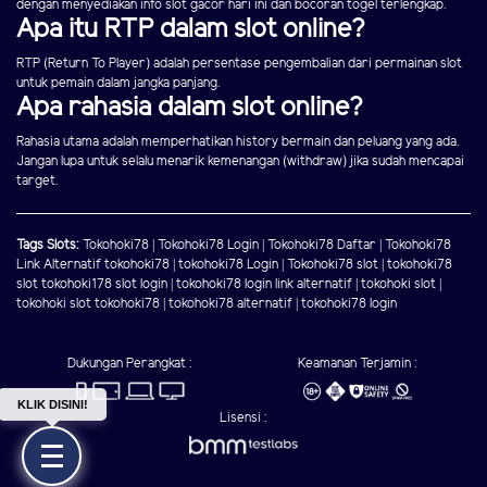
dengan menyediakan info slot gacor hari ini dan bocoran togel terlengkap.
Apa itu RTP dalam slot online?
RTP (Return To Player) adalah persentase pengembalian dari permainan slot
untuk pemain dalam jangka panjang.
Apa rahasia dalam slot online?
Rahasia utama adalah memperhatikan history bermain dan peluang yang ada.
Jangan lupa untuk selalu menarik kemenangan (withdraw) jika sudah mencapai
target.
Tags Slots:
Tokohoki78
|
Tokohoki78 Login
|
Tokohoki78 Daftar
|
Tokohoki78
Link Alternatif
tokohoki78
|
tokohoki78 Login
|
Tokohoki78 slot
|
tokohoki78
slot
tokohoki178 slot login
|
tokohoki78 login link alternatif
|
tokohoki slot
|
tokohoki slot
tokohoki78
|
tokohoki78 alternatif
|
tokohoki78 login
Dukungan Perangkat :
Keamanan Terjamin :
KLIK DISINI!
Lisensi :