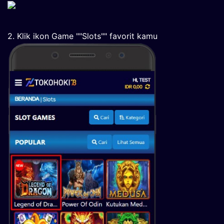
2. Klik ikon Game ""Slots"" favorit kamu