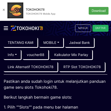
×
TOKOHOKI78
Download
TOKOHOKI78 Mobile App
MASUK
DAFTAR
TENTANG KAMI
MOBILE
Jadwal Bank
Info
voucher88
Kalkulator Mix Parlay
Link Alternatif TOKOHOKI78
RTP Slot TOKOHOKI78
Pastikan anda sudah login untuk melanjutkan panduan
game seru slots Tokohoki78.
Berikut langkah bermain game slots:
1. Pilih ""Slots"" pada menu bar halaman