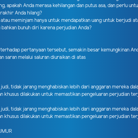
ang, apakah Anda merasa kehilangan dan putus asa, dan perlu unt
erakhir Anda hilang?
 atau meminjam hanya untuk mendapatkan uang untuk berjudi at
 bahkan bunuh diri karena perjudian Anda?
terhadap pertanyaan tersebut, semakin besar kemungkinan Anda 
 saran melalui saluran diuraikan di atas
judi, tidak jarang menghabiskan lebih dari anggaran mereka da
 khusus dilakukan untuk memastikan pengeluaran perjudian ter
judi, tidak jarang menghabiskan lebih dari anggaran mereka da
 khusus dilakukan untuk memastikan pengeluaran perjudian ter
 UMUR