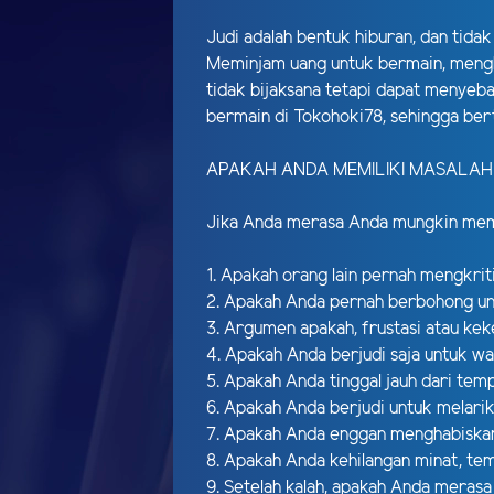
Judi adalah bentuk hiburan, dan tid
Meminjam uang untuk bermain, mengha
tidak bijaksana tetapi dapat menyeba
bermain di Tokohoki78, sehingga be
APAKAH ANDA MEMILIKI MASALAH 
Jika Anda merasa Anda mungkin memil
1. Apakah orang lain pernah mengkrit
2. Apakah Anda pernah berbohong unt
3. Argumen apakah, frustasi atau ke
4. Apakah Anda berjudi saja untuk w
5. Apakah Anda tinggal jauh dari temp
6. Apakah Anda berjudi untuk melari
7. Apakah Anda enggan menghabiskan '
8. Apakah Anda kehilangan minat, tem
9. Setelah kalah, apakah Anda mera