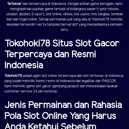
Terbesar
dan terpercaya di Indonesia. Dengan pilihan game beragam, kami
menghadirkan puluhan game terbaik di bidangnya seperti sportsbook,
sbobet, ubobet, E-sport, slot online, idnlive, live casino, mm tangkas, tembak
ikan dan togel online. Setiap permainan judi yang ada di Tokohoki78 memiliki
keunikan tersendiri serta tampilan bervariatif yang menjadikannya semakin
seru.
Tokohoki78 Situs Slot Gacor
Terpercaya dan Resmi
Indonesia
Tokohoki78
adalah agen slot online terpercaya dan slot terbesar di Indonesia
yang sudah memiliki lisensi resmi di Indonesia dan legalitas dari PAGCOR.
Kami memiliki game slot gacor gampang jackpot dan menyediakan layanan
customer service 24 jam nonstop.
Jenis Permainan dan Rahasia
Pola Slot Online Yang Harus
Anda Ketahui Sebelum