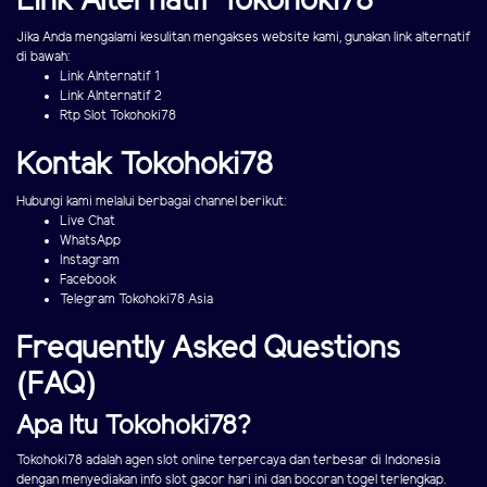
Link Alternatif Tokohoki78
Jika Anda mengalami kesulitan mengakses website kami, gunakan link alternatif
di bawah:
Link Alnternatif 1
Link Alnternatif 2
Rtp Slot Tokohoki78
Kontak Tokohoki78
Hubungi kami melalui berbagai channel berikut:
Live Chat
WhatsApp
Instagram
Facebook
Telegram Tokohoki78 Asia
Frequently Asked Questions
(FAQ)
Apa Itu Tokohoki78?
Tokohoki78 adalah agen slot online terpercaya dan terbesar di Indonesia
dengan menyediakan info slot gacor hari ini dan bocoran togel terlengkap.