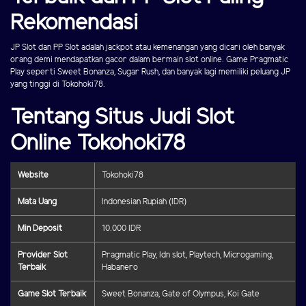
Rekomendasi
JP Slot dan PP Slot adalah jackpot atau kemenangan yang dicari oleh banyak
orang demi mendapatkan gacor dalam bermain slot online. Game Pragmatic
Play seperti Sweet Bonanza, Sugar Rush, dan banyak lagi memiliki peluang JP
yang tinggi di Tokohoki78.
Tentang Situs Judi Slot
Online Tokohoki78
Website
Tokohoki78
Mata Uang
Indonesian Rupiah (IDR)
Min Deposit
10.000 IDR
Provider Slot
Pragmatic Play, Idn slot, Playtech, Microgaming,
Terbaik
Habanero
Game Slot Terbaik
Sweet Bonanza, Gate of Olympus, Koi Gate