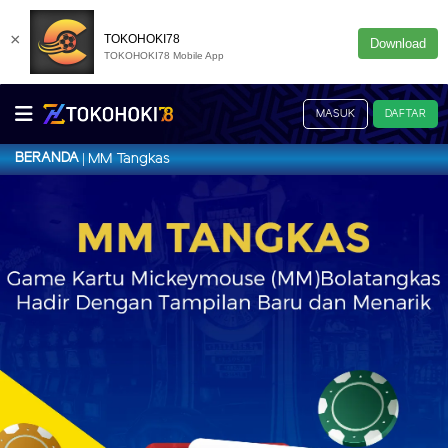
×
TOKOHOKI78
Download
TOKOHOKI78 Mobile App
MASUK
DAFTAR
BERANDA
MM Tangkas