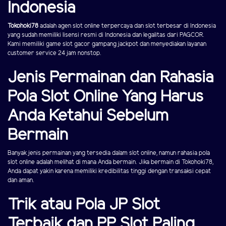
Indonesia
Tokohoki78
adalah agen slot online terpercaya dan slot terbesar di Indonesia
yang sudah memiliki lisensi resmi di Indonesia dan legalitas dari PAGCOR.
Kami memiliki game slot gacor gampang jackpot dan menyediakan layanan
customer service 24 jam nonstop.
Jenis Permainan dan Rahasia
Pola Slot Online Yang Harus
Anda Ketahui Sebelum
Bermain
Banyak jenis permainan yang tersedia dalam slot online, namun rahasia pola
slot online adalah melihat di mana Anda bermain. Jika bermain di Tokohoki78,
Anda dapat yakin karena memiliki kredibilitas tinggi dengan transaksi cepat
dan aman.
Trik atau Pola JP Slot
Terbaik dan PP Slot Paling