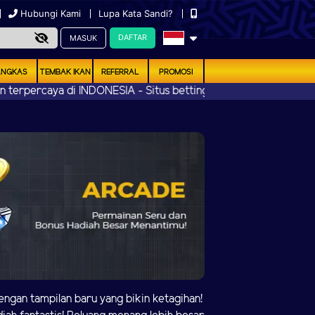
Hubungi Kami
Lupa Kata Sandi?
DAFTAR
ANGKAS
TEMBAK IKAN
REFERRAL
PROMOSI
 betting SLOTGACOR - SPORTBOOK - ESPORTS - CASINO - TOGEL 
ngan tampilan baru yang bikin ketagihan!