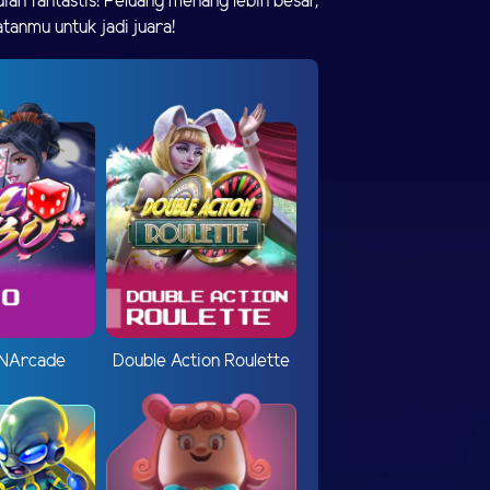
h fantastis! Peluang menang lebih besar,
anmu untuk jadi juara!
DNArcade
Double Action Roulette