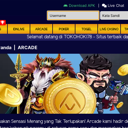
Download APK
Live Chat
O
S
IDNLIVE
ARCADE
POKER
TOGEL
LIVE CASINO
T
HOKI78 - Situs terbaik dan terpercaya di INDONESIA - Situs
randa
ARCADE
akan Sensasi Menang yang Tak Terlupakan! Arcade kami hadir de