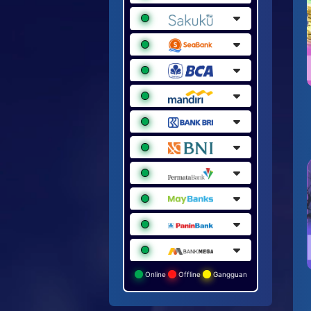
Online
Offline
Gangguan