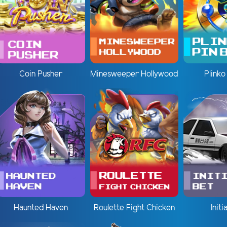
Coin Pusher
Minesweeper Hollywood
Plinko
Haunted Haven
Roulette Fight Chicken
Initi