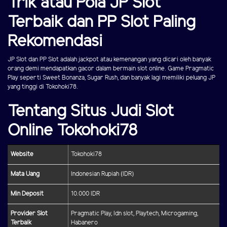
Trik atau Pola JP Slot
Terbaik dan PP Slot Paling
Rekomendasi
JP Slot dan PP Slot adalah jackpot atau kemenangan yang dicari oleh banyak
orang demi mendapatkan gacor dalam bermain slot online. Game Pragmatic
Play seperti Sweet Bonanza, Sugar Rush, dan banyak lagi memiliki peluang JP
yang tinggi di Tokohoki78.
Tentang Situs Judi Slot
Online Tokohoki78
Website
Tokohoki78
Mata Uang
Indonesian Rupiah (IDR)
Min Deposit
10.000 IDR
Provider Slot
Pragmatic Play, Idn slot, Playtech, Microgaming,
Terbaik
Habanero